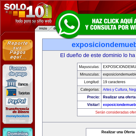
exposiciondemue
El dueño de este dominio lo ha
Mayusculas:
EXPOSICIONDEM
Minusculas:
exposiciondemuebl
Longitud:
19 caracteres
Categorias:
Artes y Cultura
,
Neg
Precio:
Realizar una oferta
Visitar!
exposiciondemueb
Serán consideradas ofer
Realizar una Oferta