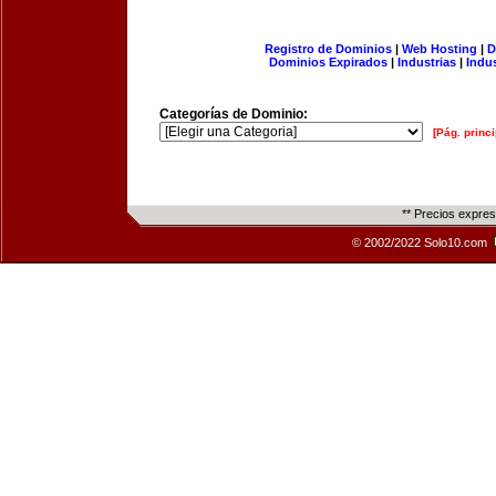
Registro de Dominios
|
Web Hosting
|
D
Dominios Expirados
|
Industrias
|
Indu
Categorías de Dominio:
[Pág. princi
** Precios expre
© 2002/2022 Solo10.com