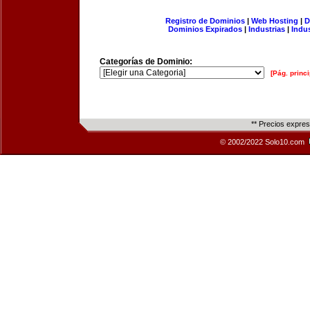
Registro de Dominios
|
Web Hosting
|
D
Dominios Expirados
|
Industrias
|
Indu
Categorías de Dominio:
[Pág. princi
** Precios expre
© 2002/2022 Solo10.com