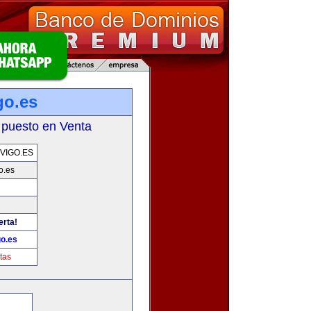
go.es
 puesto en Venta
VIGO.ES
o.es
erta!
go.es
tas