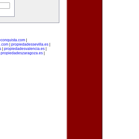
econquista.com
|
o.com
|
propiedadessevilla.es
|
s
|
propiedadesvalencia.es
|
|
propiedadeszaragoza.es
|