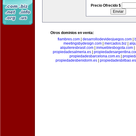
Precio Ofrecido $
Otros dominios en venta:
fiambres.com
|
desarrollodevideojuegos.com
|
meetingsbydesign.com
|
mercados.biz
|
alq
alquileresbrasil.com
|
inmueblesbogota.com
|
propiedadesalmeria.es
|
propiedadesargentina.c
propiedadesbarcelona.com.es
|
propied
propiedadesbenidorm.es
|
propiedadesbilbao.es