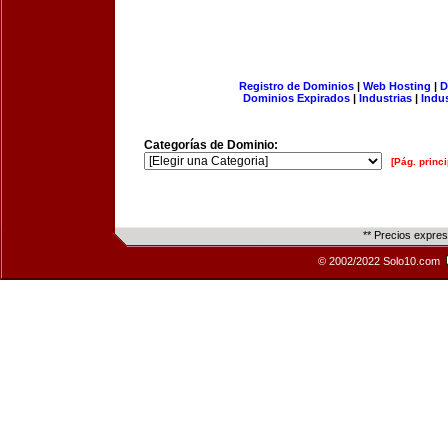
Registro de Dominios
|
Web Hosting
|
D
Dominios Expirados
|
Industrias
|
Indu
Categorías de Dominio:
[Pág. princi
** Precios expre
© 2002/2022 Solo10.com