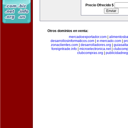
Precio Ofrecido $
Otros dominios en venta:
mercadoexportador.com
|
alimentosb
desarrollosinformaticos.com
|
e-mercado.com
|
pr
zonaclientes.com
|
desarrolladores.org
|
guiasalt
foreigntrade.info
|
microelectronica.net
|
clubcom
clubcompras.org
|
publicidadne