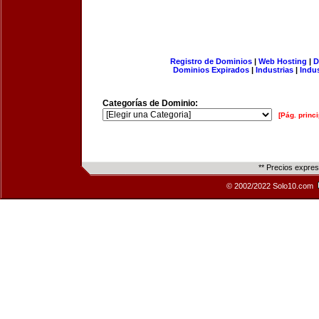
Registro de Dominios
|
Web Hosting
|
D
Dominios Expirados
|
Industrias
|
Indu
Categorías de Dominio:
[Pág. princi
** Precios expre
© 2002/2022 Solo10.com