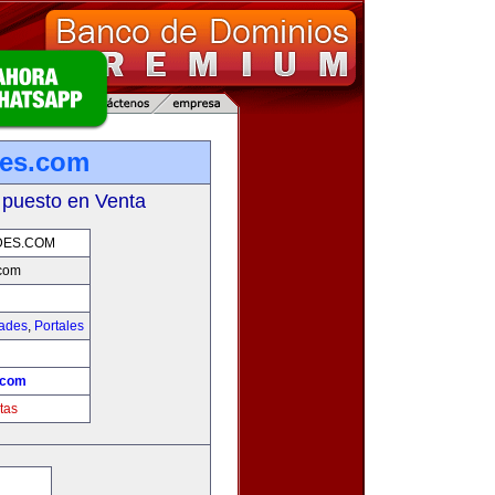
es.com
 puesto en Venta
DES.COM
com
dades
,
Portales
.com
tas