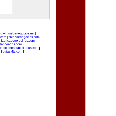
edavirtualdenegocios.net
|
.com
|
salondenegocios.com
|
|
fabricadegolosinas.com
|
alanceados.com
|
omocionespublicitarias.com
|
g
|
guiasalta.com
|