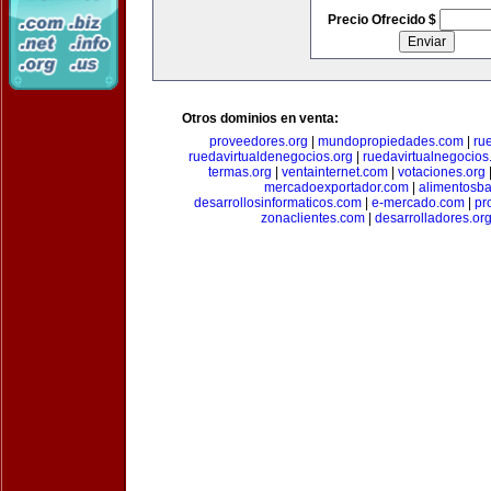
Precio Ofrecido $
Otros dominios en venta:
proveedores.org
|
mundopropiedades.com
|
ru
ruedavirtualdenegocios.org
|
ruedavirtualnegocios
termas.org
|
ventainternet.com
|
votaciones.org
mercadoexportador.com
|
alimentosb
desarrollosinformaticos.com
|
e-mercado.com
|
pr
zonaclientes.com
|
desarrolladores.or