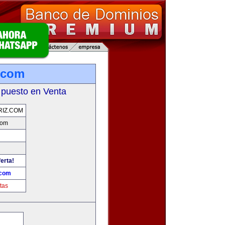
.com
 puesto en Venta
IZ.COM
com
erta!
.com
tas