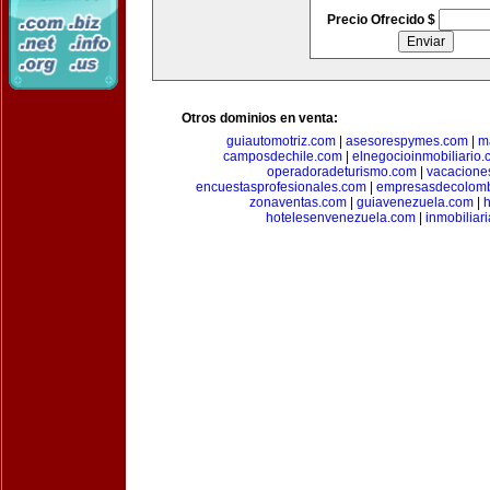
Precio Ofrecido $
Otros dominios en venta:
guiautomotriz.com
|
asesorespymes.com
|
m
camposdechile.com
|
elnegocioinmobiliario
operadoradeturismo.com
|
vacacione
encuestasprofesionales.com
|
empresasdecolom
zonaventas.com
|
guiavenezuela.com
|
h
hotelesenvenezuela.com
|
inmobiliar