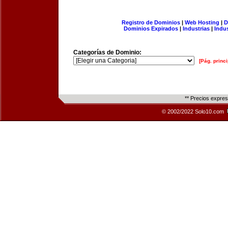
Registro de Dominios
|
Web Hosting
|
D
Dominios Expirados
|
Industrias
|
Indu
Categorías de Dominio:
[Pág. princi
** Precios expre
© 2002/2022 Solo10.com