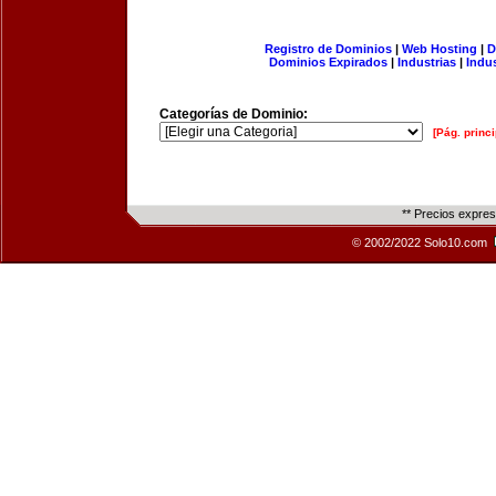
Registro de Dominios
|
Web Hosting
|
D
Dominios Expirados
|
Industrias
|
Indu
Categorías de Dominio:
[Pág. princi
** Precios expre
© 2002/2022 Solo10.com