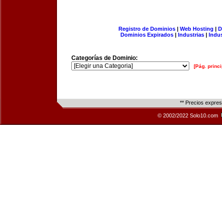
Registro de Dominios
|
Web Hosting
|
D
Dominios Expirados
|
Industrias
|
Indu
Categorías de Dominio:
[Pág. princi
** Precios expre
© 2002/2022 Solo10.com